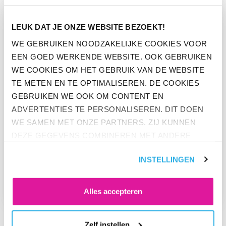
GA NAAR “PENSIOENHERVORMING MOET NIET VOORUIT W
LEUK DAT JE ONZE WEBSITE BEZOEKT!
WE GEBRUIKEN NOODZAKELIJKE COOKIES VOOR
EEN GOED WERKENDE WEBSITE. OOK GEBRUIKEN
WE COOKIES OM HET GEBRUIK VAN DE WEBSITE
TE METEN EN TE OPTIMALISEREN. DE COOKIES
GEBRUIKEN WE OOK OM CONTENT EN
ADVERTENTIES TE PERSONALISEREN. DIT DOEN
WE SAMEN MET ONZE PARTNERS. ZIJ KUNNEN
DEZE GEGEVENS COMBINEREN MET ANDERE
PERS
INFORMATIE DIE ZE AL HEBBEN. KLIK OP 'ALLES
PENSIOENHERVORMING MOET
INSTELLINGEN
ACCEPTEREN' ALS JE INSTEMT MET ALLE
NIET VOORUIT WORDEN
COOKIES. KLIK OP 'WEIGEREN' ALS JE ALLEEN
GESCHOVEN
NOODZAKELIJKE COOKIES WILT. ONDER 'ZELF
Alles accepteren
INSTELLEN' VIND JE MEER INFORMATIE. JE KUNT
ALTIJD JE TOESTEMMING VOOR DE COOKIES
Zelf instellen