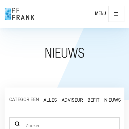
Slu
MENU
NIEUWS
CATEGORIEËN
ALLES
ADVISEUR
BEFIT
NIEUWS
O
ZOEK NAAR: