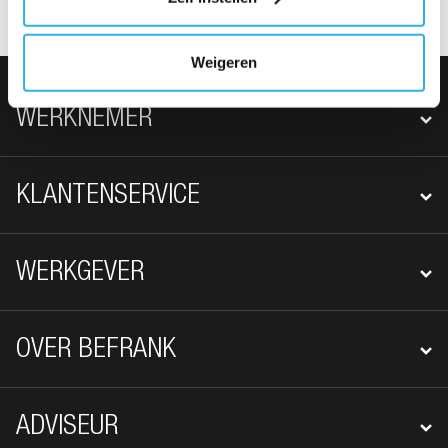
WIJZIGEN.
Weigeren
FOOTER NAVIGATIE
WERKNEMER
KLANTENSERVICE
WERKGEVER
OVER BEFRANK
ADVISEUR