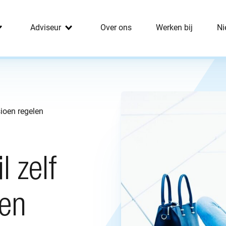
Adviseur
Over ons
Werken bij
Ni
sioen regelen
l zelf
len