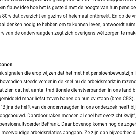
een flauw idee hoe het is gesteld met de hoogte van hun pensio
jna 80% dat overzicht enigszins of helemaal ontbreekt. En op de v
al denken nodig te hebben om te kunnen leven, antwoordt ruim
0% van de ondervraagden zegt zich overigens wél zorgen te mak
lbanen
tuk signalen die erop wijzen dat het met het pensioenbewustzijn 
t bovendien steeds verder in de knel nu de arbeidsmarkt in razend 
t zien dat het aantal traditionele dienstverbanden in ons land b
gemiddeld maar liefst zeven banen op hun cv staan (bron CBS).
. “Bijna de helft van de ondervraagden in ons onderzoek heeft bi
opgebouwd. Daardoor raken mensen al snel het overzicht kwijt”,
e pensioenuitvoerder BeFrank. Daar bovenop komen nog de zoge
e meervoudige arbeidsrelaties aangaan. Ze zijn dan bijvoorbeeld