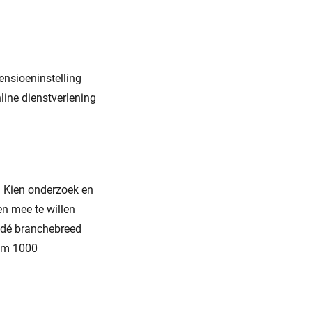
ensioeninstelling
line dienstverlening
n Kien onderzoek en
n mee te willen
 dé branchebreed
uim 1000