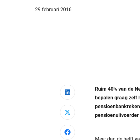
29 februari 2016
Ruim 40% van de Ned
Deel via LinkedIn
bepalen graag zelf 
pensioenbankrekenin
Deel via X
pensioenuitvoerder
Deel via Facebook
Meer dan de helft v