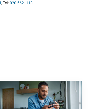
l
, Tel:
020 5621118
.
nstelsel heeft flinke fiscale gevolgen”
 naar “2025: een bewogen beleggingsjaar”