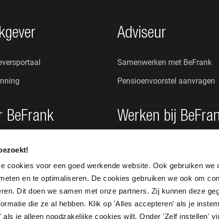
kgever
Adviseur
versportaal
Samenwerken met BeFrank
nning
Pensioenvoorstel aanvragen
r BeFrank
Werken bij BeFra
n wij?
Onze cultuur
bezoekt!
s
Vacatures
ke cookies voor een goed werkende website. Ook gebruiken we 
 meten en te optimaliseren. De cookies gebruiken we ook om con
seren. Dit doen we samen met onze partners. Zij kunnen deze g
rmatie die ze al hebben. Klik op 'Alles accepteren' als je instem
 als je alleen noodzakelijke cookies wilt. Onder 'Zelf instellen' v