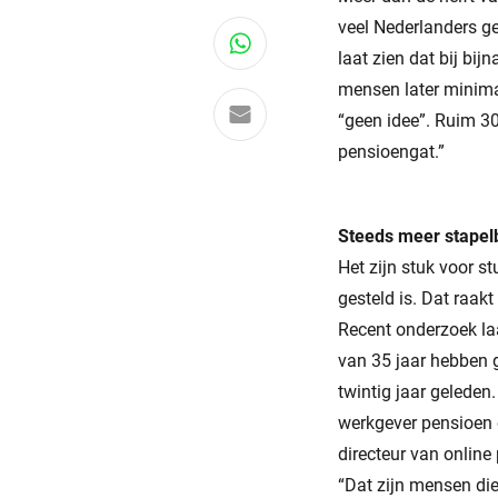
veel Nederlanders g
Deel via WhatsApp
laat zien dat bij bi
mensen later minima
Delen via e-mail
“geen idee”. Ruim 3
pensioengat.”
Steeds meer stape
Het zijn stuk voor s
gesteld is. Dat raak
Recent onderzoek laa
van 35 jaar hebben 
twintig jaar geleden
werkgever pensioen 
directeur van onlin
“Dat zijn mensen di