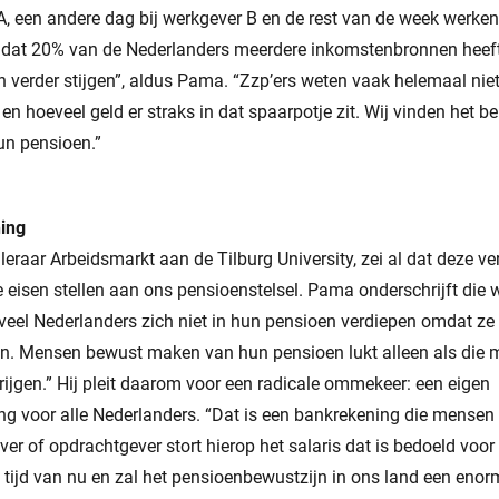
 A, een andere dag bij werkgever B en de rest van de week werken z
t dat 20% van de Nederlanders meerdere inkomstenbronnen heeft
 verder stijgen”, aldus Pama. “Zzp’ers weten vaak helemaal niet 
 hoeveel geld er straks in dat spaarpotje zit. Wij vinden het 
hun pensioen.”
ing
eraar Arbeidsmarkt aan de Tilburg University, zei al dat deze v
eisen stellen aan ons pensioenstelsel. Pama onderschrijft die w
 veel Nederlanders zich niet in hun pensioen verdiepen omdat ze 
n. Mensen bewust maken van hun pensioen lukt alleen als die 
krijgen.” Hij pleit daarom voor een radicale ommekeer: een eigen
g voor alle Nederlanders. “Dat is een bankrekening die mensen
er of opdrachtgever stort hierop het salaris dat is bedoeld voo
de tijd van nu en zal het pensioenbewustzijn in ons land een eno