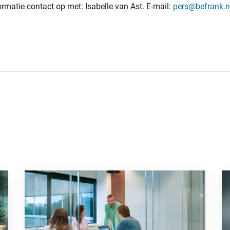
matie contact op met: Isabelle van Ast. E-mail:
pers@befrank.n
sche factor kan zijn in je bedrijf”
Ga naar “Niet op tijd overstappen naar het nieuwe pensioe
Ga