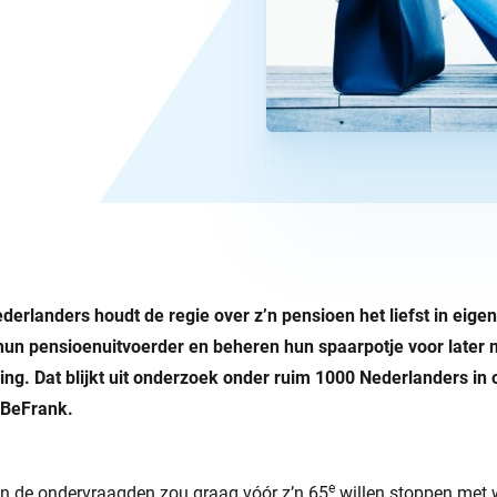
erlanders houdt de regie over z’n pensioen het liefst in eigen
hun pensioenuitvoerder en beheren hun spaarpotje voor later 
g. Dat blijkt uit onderzoek onder ruim 1000 Nederlanders in 
 BeFrank.
e
an de ondervraagden zou graag vóór z’n 65
willen stoppen met 