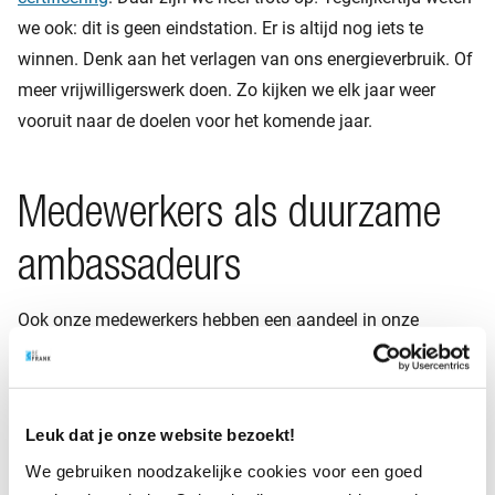
we ook: dit is geen eindstation. Er is altijd nog iets te
winnen. Denk aan het verlagen van ons energieverbruik. Of
meer vrijwilligerswerk doen. Zo kijken we elk jaar weer
vooruit naar de doelen voor het komende jaar.
Medewerkers als duurzame
ambassadeurs
Ook onze medewerkers hebben een aandeel in onze
duurzame ambitie. Aan de hand van de vraag ‘Hoe draag jij
komend jaar bij aan duurzaamheid (bij BeFrank)?’
moedigen wij ze aan na te denken over hun eigen bijdrage.
Leuk dat je onze website bezoekt!
En de impact van duurzaamheid op hun werk. Dat leggen
We gebruiken noodzakelijke cookies voor een goed
we ook samen vast in de beoordelingscyclus. En het leuke