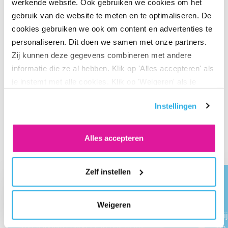
werkende website. Ook gebruiken we cookies om het
is: iedereen geeft er zijn eigen invulling aan. De doelen zijn
gebruik van de website te meten en te optimaliseren. De
klein en groot, technisch en gezond, persoonlijk en werk
cookies gebruiken we ook om content en advertenties te
gerelateerd. Ter inspiratie delen we een greep uit de
personaliseren. Dit doen we samen met onze partners.
persoonlijke doelen van dit jaar.
Zij kunnen deze gegevens combineren met andere
informatie die ze al hebben. Klik op 'Alles accepteren' als
je instemt met alle cookies. Klik op 'Weigeren' als je
De duurzame doelen van
alleen noodzakelijke cookies wilt. Onder 'Zelf instellen'
Instellingen
vind je meer informatie. Je kunt altijd je toestemming
BeFrankers
voor de cookies wijzigen.
Alles accepteren
Zelf instellen
Weigeren
Ieder kwartaal plan ik een BeVolunteer-uitje,
Mij
zodat iedere collega van ons team
de 