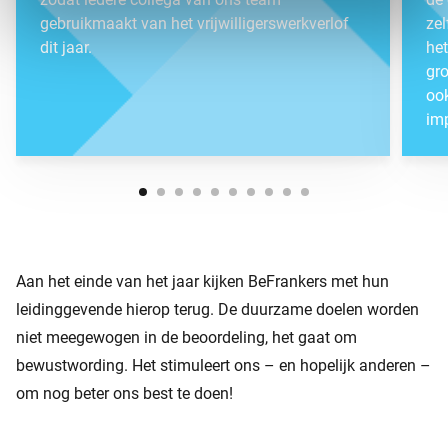
gebruikmaakt van het vrijwilligerswerkverlof
zel
dit jaar.
het
gro
oo
imp
Aan het einde van het jaar kijken BeFrankers met hun
leidinggevende hierop terug. De duurzame doelen worden
niet meegewogen in de beoordeling, het gaat om
bewustwording. Het stimuleert ons – en hopelijk anderen –
om nog beter ons best te doen!