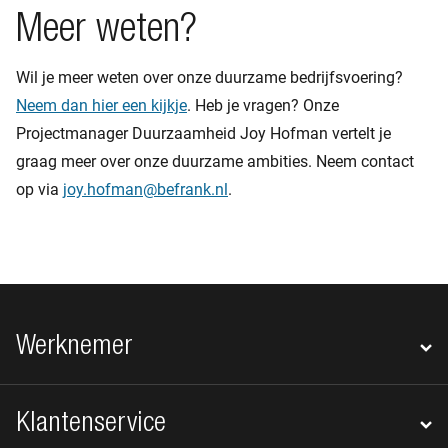
Meer weten?
Wil je meer weten over onze duurzame bedrijfsvoering?
Neem dan hier een kijkje
. Heb je vragen? Onze
Projectmanager Duurzaamheid Joy Hofman vertelt je
graag meer over onze duurzame ambities. Neem contact
op via
joy.hofman@befrank.nl
.
Footer navigatie
Werknemer
Klantenservice