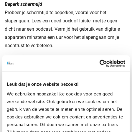
Beperk schermtijd
Probeer je schermtijd te beperken, vooral voor het
slapengaan. Lees een goed boek of luister met je ogen
dicht naar een podcast. Vermijd het gebruik van digitale
apparaten minstens een uur voor het slapengaan om je
nachtrust te verbeteren.
Draag een bril met blauwlichtfilter
Overweeg het dragen van een (beeldscherm)bril met een
ingebouwd blauwlichtfilter, met of zonder sterkte. Dit
Leuk dat je onze website bezoekt!
vermindert de hoeveelheid blauw licht die je ogen bereikt
We gebruiken noodzakelijke cookies voor een goed
wanneer je naar digitale schermen kijkt. De wetenschap is
werkende website. Ook gebruiken we cookies om het
het nog niet eens over de werking ervan, maar het dragen
gebruik van de website te meten en te optimaliseren. De
ervan kan in ieder geval geen kwaad.
cookies gebruiken we ook om content en advertenties te
Let op met LED
personaliseren. Dit doen we samen met onze partners.
Zij kunnen deze gegevens combineren met andere