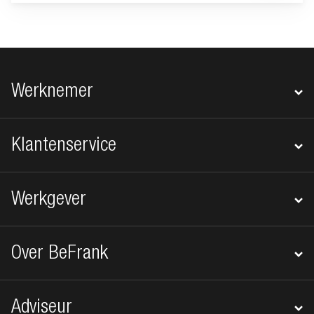
Footer navigatie
Werknemer
Klantenservice
Werkgever
Over BeFrank
Adviseur