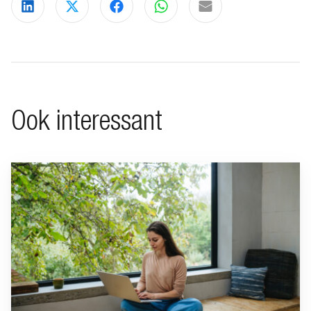
Deel via LinkedIn
Deel via X
Deel via Facebook
Deel via WhatsApp
Delen via e-mail
Ook interessant
Ga naar “Minimalistisch leven”