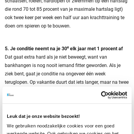
schaatsen, roeien, hardlopen of zwemmen op een hartslag
die rond 70 tot 85 procent van je maximale hartslag ligt)
ook twee keer per week een half uur aan krachttraining te
doen om spieren op te bouwen.
e
5. Je conditie neemt na je 30
elk jaar met 1 procent af
Dat gaat extra hard als je niet beweegt, want van
bankhangen is nog nooit iemand fitter geworden. Als je
ziek bent, gaat je conditie na ongeveer één week
teruglopen. Op vakantie duurt dat iets langer, maar na twee
weken niksen zullen je spierkracht en
uithoudingsvermogen wel gaan afnemen. Gelukkig heeft je
conditie ‘geheugen’, dus dat trek je als je weer gaat trainen
snel weer recht. De jaarlijkse achteruitgang van 1 procent
Leuk dat je onze website bezoekt!
kun je ook beperken door regelmatig op de juiste manier te
We gebruiken noodzakelijke cookies voor een goed
trainen. De gouden tip: combineer krachttraining en
werkende website. Ook gebruiken we cookies om het