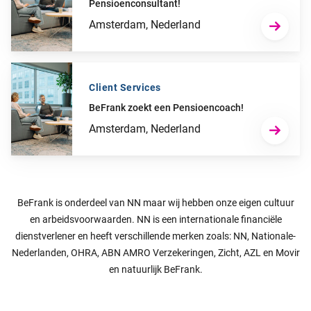
Pensioenconsultant!
Ga naar “BeFrank zoekt een Senior Pensioenconsultant!”
Amsterdam, Nederland
Client Services
BeFrank zoekt een Pensioencoach!
Ga naar “BeFrank zoekt een Pensioencoach!”
Amsterdam, Nederland
BeFrank is onderdeel van NN maar wij hebben onze eigen cultuur
en arbeidsvoorwaarden. NN is een internationale financiële
dienstverlener en heeft verschillende merken zoals: NN, Nationale-
Nederlanden, OHRA, ABN AMRO Verzekeringen, Zicht, AZL en Movir
en natuurlijk BeFrank.