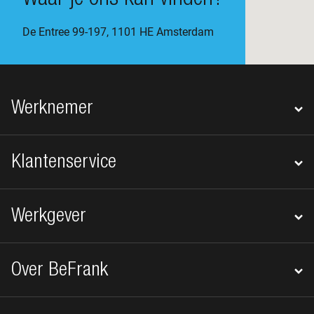
Waar je ons kan vinden?
De Entree 99-197, 1101 HE Amsterdam
Footer navigatie
Werknemer
Klantenservice
Werkgever
Over BeFrank