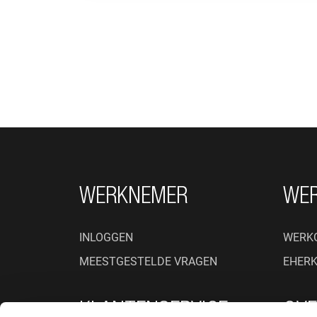
FOOTER NAVIGATIE
WERKNEMER
WE
INLOGGEN
WERK
MEESTGESTELDE VRAGEN
EHER
KLANTENSERVICE
OVE