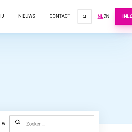
IJ
NIEUWS
CONTACT
NL
EN
INL
Sluit ve
ZOEK NAAR:
WERKNEMER