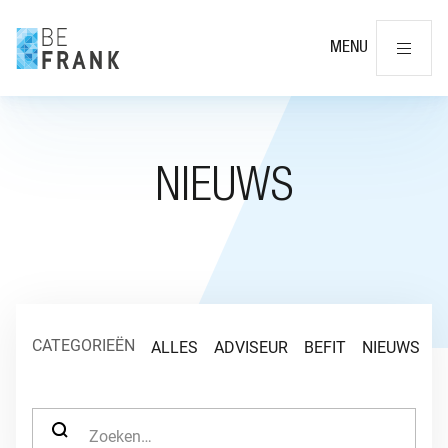
Slu
MENU
NIEUWS
CATEGORIEËN
ALLES
ADVISEUR
BEFIT
NIEUWS
O
ZOEK NAAR: