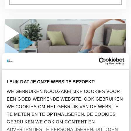
GA NAAR “MEER AANDACHT VOOR MENTALE GEZONDHEID
NIEUWS
LEUK DAT JE ONZE WEBSITE BEZOEKT!
MEER AANDACHT VOOR
WE GEBRUIKEN NOODZAKELIJKE COOKIES VOOR
EEN GOED WERKENDE WEBSITE. OOK GEBRUIKEN
MENTALE GEZONDHEID
WE COOKIES OM HET GEBRUIK VAN DE WEBSITE
TE METEN EN TE OPTIMALISEREN. DE COOKIES
GEBRUIKEN WE OOK OM CONTENT EN
ADVERTENTIES TE PERSONALISEREN. DIT DOEN