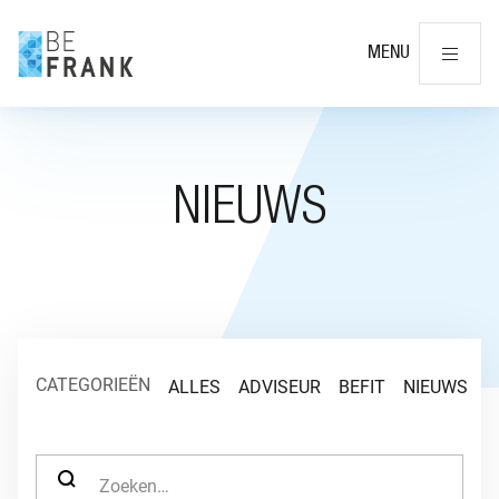
Slu
MENU
NIEUWS
CATEGORIEËN
ALLES
ADVISEUR
BEFIT
NIEUWS
O
ZOEK NAAR: