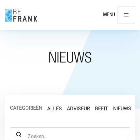
Slu
MENU
NIEUWS
CATEGORIEËN
ALLES
ADVISEUR
BEFIT
NIEUWS
O
ZOEK NAAR: