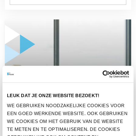
GA NAAR “NIEUWE PENSIOENREGELING? ZO BETREK JE O
NIEUWS
NIEUWE
LEUK DAT JE ONZE WEBSITE BEZOEKT!
PENSIOENREGELING? ZO
WE GEBRUIKEN NOODZAKELIJKE COOKIES VOOR
EEN GOED WERKENDE WEBSITE. OOK GEBRUIKEN
BETREK JE OOK DE
WE COOKIES OM HET GEBRUIK VAN DE WEBSITE
ONDERNEMINGSRAAD
TE METEN EN TE OPTIMALISEREN. DE COOKIES