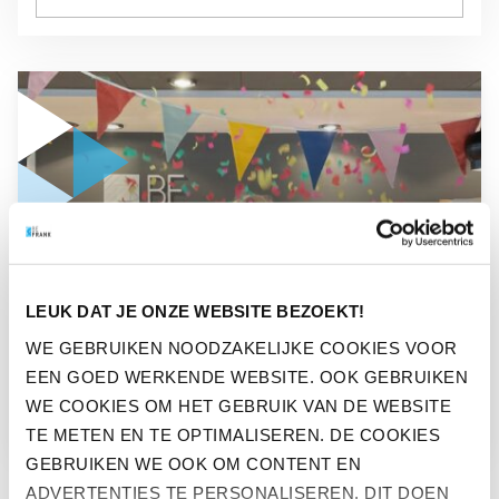
GA NAAR “POSITIEF VERRASSEN OOK BELANGRIJK IN HR-BE
NIEUWS
LEUK DAT JE ONZE WEBSITE BEZOEKT!
POSITIEF VERRASSEN OOK
WE GEBRUIKEN NOODZAKELIJKE COOKIES VOOR
EEN GOED WERKENDE WEBSITE. OOK GEBRUIKEN
BELANGRIJK IN HR-BELEID
WE COOKIES OM HET GEBRUIK VAN DE WEBSITE
TE METEN EN TE OPTIMALISEREN. DE COOKIES
GEBRUIKEN WE OOK OM CONTENT EN
ADVERTENTIES TE PERSONALISEREN. DIT DOEN