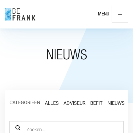
Slu
MENU
NIEUWS
CATEGORIEËN
ALLES
ADVISEUR
BEFIT
NIEUWS
O
ZOEK NAAR: