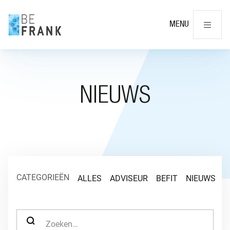
Slu
MENU
NIEUWS
CATEGORIEËN
ALLES
ADVISEUR
BEFIT
NIEUWS
O
ZOEK NAAR: