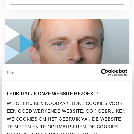
GA NAAR “WERKGEVERS EN WERKNEMERS IN EEN PREMIER
WERKGEVERS EN
WERKNEMERS IN EEN
LEUK DAT JE ONZE WEBSITE BEZOEKT!
PREMIEREGELING DREIGEN
WE GEBRUIKEN NOODZAKELIJKE COOKIES VOOR
HET KIND VAN DE REKENING
EEN GOED WERKENDE WEBSITE. OOK GEBRUIKEN
WE COOKIES OM HET GEBRUIK VAN DE WEBSITE
TE WORDEN
TE METEN EN TE OPTIMALISEREN. DE COOKIES