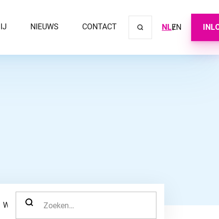
IJ
NIEUWS
CONTACT
NL
EN
INL
Sluit ve
ZOEK NAAR:
WERKNEMER