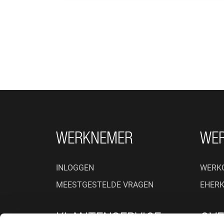
FOOTER NAVIGATIE
WERKNEMER
WE
INLOGGEN
WERK
MEESTGESTELDE VRAGEN
EHER
KLANTENSERVICE
OVE