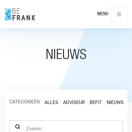
Slu
MENU
NIEUWS
CATEGORIEËN
ALLES
ADVISEUR
BEFIT
NIEUWS
O
ZOEK NAAR: