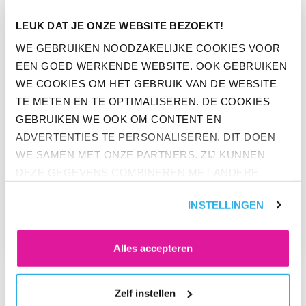
GA NAAR “BEFRANK SPEELT IN OP VARIABELE PENSIOENUI
LEUK DAT JE ONZE WEBSITE BEZOEKT!
WE GEBRUIKEN NOODZAKELIJKE COOKIES VOOR
EEN GOED WERKENDE WEBSITE. OOK GEBRUIKEN
WE COOKIES OM HET GEBRUIK VAN DE WEBSITE
TE METEN EN TE OPTIMALISEREN. DE COOKIES
GEBRUIKEN WE OOK OM CONTENT EN
ADVERTENTIES TE PERSONALISEREN. DIT DOEN
WE SAMEN MET ONZE PARTNERS. ZIJ KUNNEN
DEZE GEGEVENS COMBINEREN MET ANDERE
PERS
INFORMATIE DIE ZE AL HEBBEN. KLIK OP 'ALLES
BEFRANK SPEELT IN OP
INSTELLINGEN
ACCEPTEREN' ALS JE INSTEMT MET ALLE
VARIABELE PENSIOENUITKERING
COOKIES. KLIK OP 'WEIGEREN' ALS JE ALLEEN
NOODZAKELIJKE COOKIES WILT. ONDER 'ZELF
Alles accepteren
INSTELLEN' VIND JE MEER INFORMATIE. JE KUNT
ALTIJD JE TOESTEMMING VOOR DE COOKIES
Zelf instellen
WIJZIGEN.