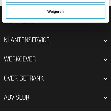
Weigeren
FOOTER NAVIGATIE
WERKNEMER
KLANTENSERVICE
WERKGEVER
OVER BEFRANK
ADVISEUR