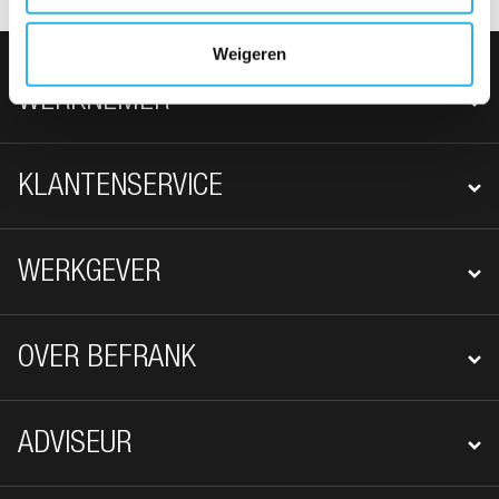
Weigeren
FOOTER NAVIGATIE
WERKNEMER
KLANTENSERVICE
WERKGEVER
OVER BEFRANK
ADVISEUR