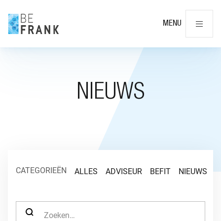
Slu
MENU
NIEUWS
CATEGORIEËN
ALLES
ADVISEUR
BEFIT
NIEUWS
O
ZOEK NAAR: