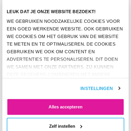
GA NAAR “WAT VOOR WERKGEVER WIL JE ZIJN?”
LEUK DAT JE ONZE WEBSITE BEZOEKT!
WE GEBRUIKEN NOODZAKELIJKE COOKIES VOOR
EEN GOED WERKENDE WEBSITE. OOK GEBRUIKEN
WE COOKIES OM HET GEBRUIK VAN DE WEBSITE
TE METEN EN TE OPTIMALISEREN. DE COOKIES
GEBRUIKEN WE OOK OM CONTENT EN
ADVERTENTIES TE PERSONALISEREN. DIT DOEN
WE SAMEN MET ONZE PARTNERS. ZIJ KUNNEN
DEZE GEGEVENS COMBINEREN MET ANDERE
NIEUWS
INFORMATIE DIE ZE AL HEBBEN. KLIK OP 'ALLES
INSTELLINGEN
WAT VOOR WERKGEVER WIL JE
ACCEPTEREN' ALS JE INSTEMT MET ALLE
ZIJN?
COOKIES. KLIK OP 'WEIGEREN' ALS JE ALLEEN
NOODZAKELIJKE COOKIES WILT. ONDER 'ZELF
Alles accepteren
INSTELLEN' VIND JE MEER INFORMATIE. JE KUNT
ALTIJD JE TOESTEMMING VOOR DE COOKIES
Zelf instellen
WIJZIGEN.