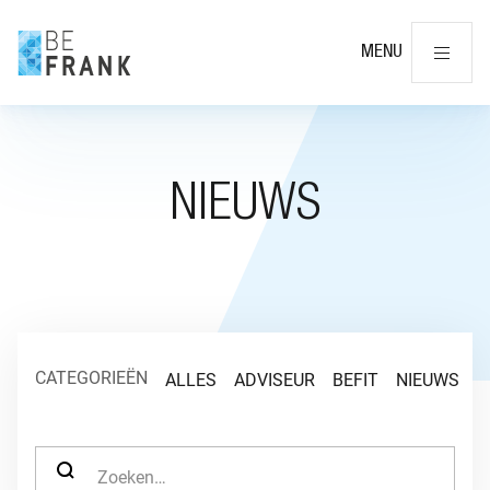
Slu
MENU
NIEUWS
CATEGORIEËN
ALLES
ADVISEUR
BEFIT
NIEUWS
O
ZOEK NAAR: