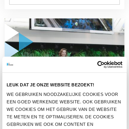
GA NAAR “TERUGBLIK BEFRANK JUBILEUMEVENT OVER D
NIEUWS
LEUK DAT JE ONZE WEBSITE BEZOEKT!
TERUGBLIK BEFRANK
WE GEBRUIKEN NOODZAKELIJKE COOKIES VOOR
JUBILEUMEVENT OVER
EEN GOED WERKENDE WEBSITE. OOK GEBRUIKEN
DUURZAAMHEID
WE COOKIES OM HET GEBRUIK VAN DE WEBSITE
TE METEN EN TE OPTIMALISEREN. DE COOKIES
GEBRUIKEN WE OOK OM CONTENT EN