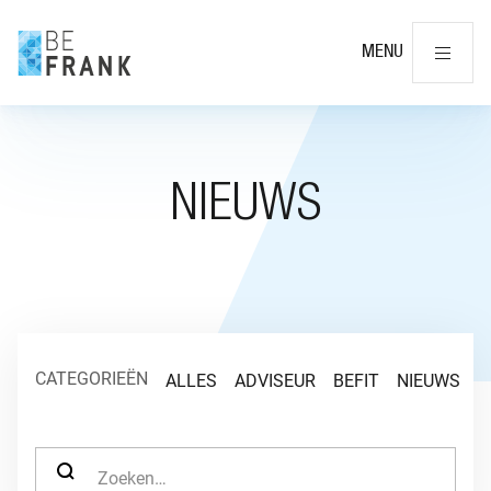
Slu
MENU
NIEUWS
CATEGORIEËN
ALLES
ADVISEUR
BEFIT
NIEUWS
O
ZOEK NAAR: