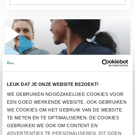
GA NAAR “7 REDENEN OM WÉL TE GAAN SPORTEN”
BEFIT
LEUK DAT JE ONZE WEBSITE BEZOEKT!
7 REDENEN OM WÉL TE
WE GEBRUIKEN NOODZAKELIJKE COOKIES VOOR
EEN GOED WERKENDE WEBSITE. OOK GEBRUIKEN
GAAN SPORTEN
WE COOKIES OM HET GEBRUIK VAN DE WEBSITE
TE METEN EN TE OPTIMALISEREN. DE COOKIES
GEBRUIKEN WE OOK OM CONTENT EN
ADVERTENTIES TE PERSONALISEREN. DIT DOEN