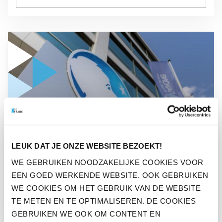
GA NAAR “ZO VERGROOT DANONE HET PENSIOENBEWUST
NIEUWS
LEUK DAT JE ONZE WEBSITE BEZOEKT!
ZO VERGROOT DANONE HET
WE GEBRUIKEN NOODZAKELIJKE COOKIES VOOR
PENSIOENBEWUSTZIJN VAN
EEN GOED WERKENDE WEBSITE. OOK GEBRUIKEN
WERKNEMERS
WE COOKIES OM HET GEBRUIK VAN DE WEBSITE
TE METEN EN TE OPTIMALISEREN. DE COOKIES
GEBRUIKEN WE OOK OM CONTENT EN