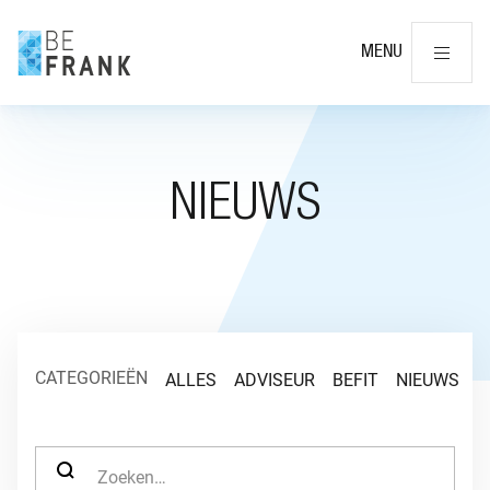
Slu
MENU
NIEUWS
CATEGORIEËN
ALLES
ADVISEUR
BEFIT
NIEUWS
O
ZOEK NAAR: