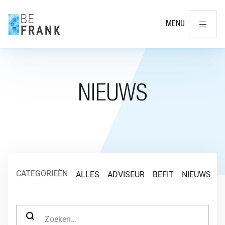
Slu
MENU
NIEUWS
CATEGORIEËN
ALLES
ADVISEUR
BEFIT
NIEUWS
O
ZOEK NAAR: