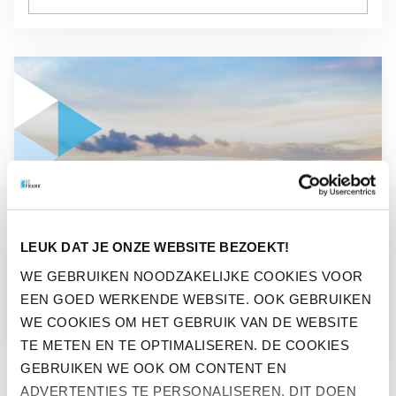
GA NAAR “TIJDENS DE VAKANTIE FANTASEREN OVER LATE
PERS
LEUK DAT JE ONZE WEBSITE BEZOEKT!
TIJDENS DE VAKANTIE
WE GEBRUIKEN NOODZAKELIJKE COOKIES VOOR
EEN GOED WERKENDE WEBSITE. OOK GEBRUIKEN
FANTASEREN OVER LATER
WE COOKIES OM HET GEBRUIK VAN DE WEBSITE
TE METEN EN TE OPTIMALISEREN. DE COOKIES
GEBRUIKEN WE OOK OM CONTENT EN
ADVERTENTIES TE PERSONALISEREN. DIT DOEN