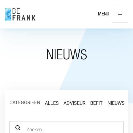
Slu
MENU
NIEUWS
CATEGORIEËN
ALLES
ADVISEUR
BEFIT
NIEUWS
O
ZOEK NAAR: