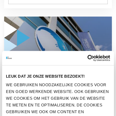
GA NAAR “ZO VERGROOT DANONE HET PENSIOENBEWUST
NIEUWS
LEUK DAT JE ONZE WEBSITE BEZOEKT!
ZO VERGROOT DANONE HET
WE GEBRUIKEN NOODZAKELIJKE COOKIES VOOR
PENSIOENBEWUSTZIJN VAN
EEN GOED WERKENDE WEBSITE. OOK GEBRUIKEN
WERKNEMERS
WE COOKIES OM HET GEBRUIK VAN DE WEBSITE
TE METEN EN TE OPTIMALISEREN. DE COOKIES
GEBRUIKEN WE OOK OM CONTENT EN