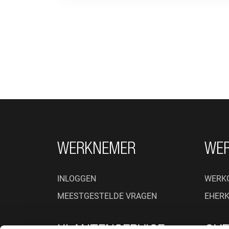
FOOTER NAVIGATIE
WERKNEMER
WE
INLOGGEN
WERK
MEESTGESTELDE VRAGEN
EHER