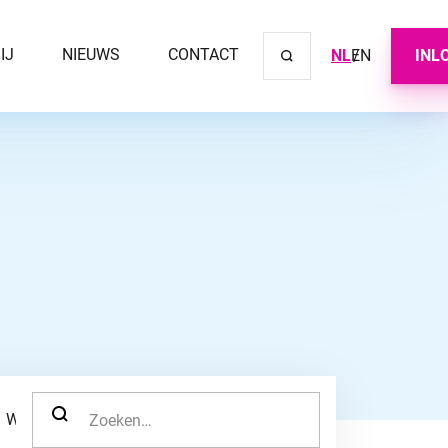
IJ
NIEUWS
CONTACT
NL
EN
INL
Sluit ve
ZOEK NAAR:
WERKNEMER