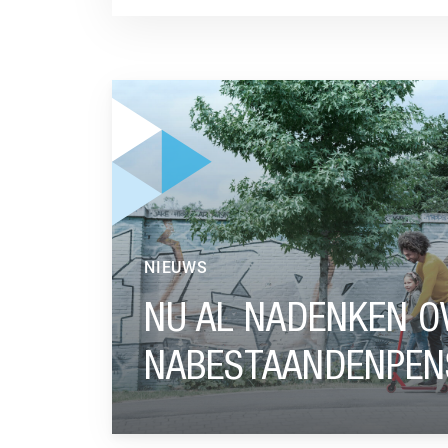
GA NAAR “NU AL NADENKEN OVER HET NIEU
NIEUWS
NU AL NADENKEN O
NABESTAANDENPEN