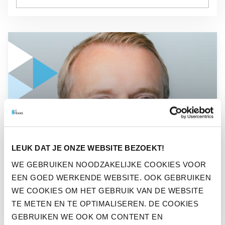
GA NAAR “ECHT IMPACT MAAK JE MET EEN DUURZAME PE
NIEUWS
LEUK DAT JE ONZE WEBSITE BEZOEKT!
ECHT IMPACT MAAK JE MET
WE GEBRUIKEN NOODZAKELIJKE COOKIES VOOR
EEN DUURZAME
EEN GOED WERKENDE WEBSITE. OOK GEBRUIKEN
PENSIOENREGELING
WE COOKIES OM HET GEBRUIK VAN DE WEBSITE
TE METEN EN TE OPTIMALISEREN. DE COOKIES
GEBRUIKEN WE OOK OM CONTENT EN