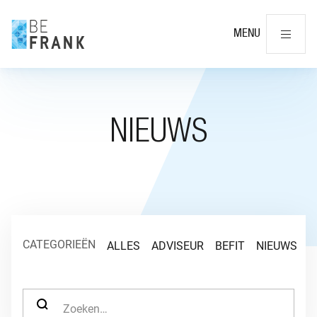
Slu
MENU
NIEUWS
CATEGORIEËN
ALLES
ADVISEUR
BEFIT
NIEUWS
O
ZOEK NAAR: