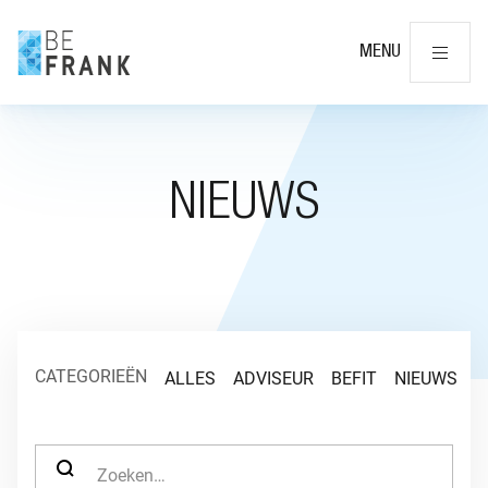
Slu
MENU
NIEUWS
CATEGORIEËN
ALLES
ADVISEUR
BEFIT
NIEUWS
O
ZOEK NAAR: