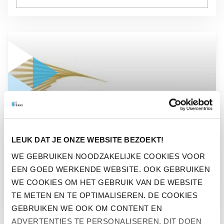
GA NAAR “PENSIOENVERGELIJKER AFM SCHOT IN DE ROOS
OPINIE
LEUK DAT JE ONZE WEBSITE BEZOEKT!
PENSIOENVERGELIJKER AFM
WE GEBRUIKEN NOODZAKELIJKE COOKIES VOOR
EEN GOED WERKENDE WEBSITE. OOK GEBRUIKEN
SCHOT IN DE ROOS?
WE COOKIES OM HET GEBRUIK VAN DE WEBSITE
TE METEN EN TE OPTIMALISEREN. DE COOKIES
GEBRUIKEN WE OOK OM CONTENT EN
ADVERTENTIES TE PERSONALISEREN. DIT DOEN