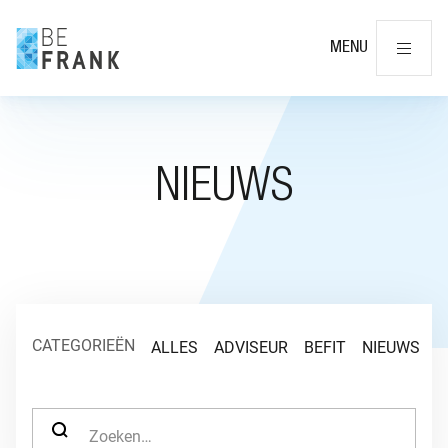
Slu
MENU
NIEUWS
CATEGORIEËN
ALLES
ADVISEUR
BEFIT
NIEUWS
O
ZOEK NAAR: