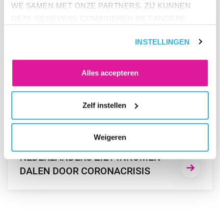
WE SAMEN MET ONZE PARTNERS. ZIJ KUNNEN
DEZE GEGEVENS COMBINEREN MET ANDERE
INFORMATIE DIE ZE AL HEBBEN. KLIK OP 'ALLES
INSTELLINGEN
ACCEPTEREN' ALS JE INSTEMT MET ALLE
COOKIES. KLIK OP 'WEIGEREN' ALS JE ALLEEN
NOODZAKELIJKE COOKIES WILT. ONDER 'ZELF
Alles accepteren
INSTELLEN' VIND JE MEER INFORMATIE. JE KUNT
ALTIJD JE TOESTEMMING VOOR DE COOKIES
Zelf instellen
WIJZIGEN.
PERS
Weigeren
EÉN OP DE VIJF WERKENDE
NEDERLANDERS ZIET INKOMEN
DALEN DOOR CORONACRISIS