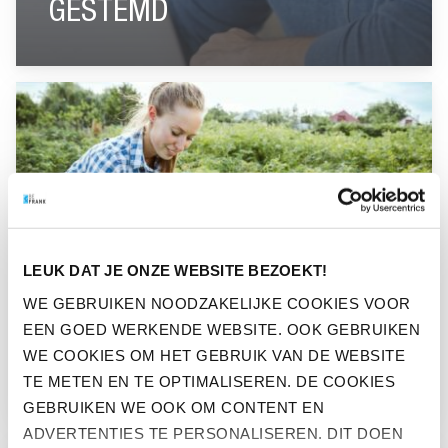
GESTEMD
GA NAAR “PANDEMIE INSPIREERT TOT DUURZAMER LEVEN
LEUK DAT JE ONZE WEBSITE BEZOEKT!
WE GEBRUIKEN NOODZAKELIJKE COOKIES VOOR
EEN GOED WERKENDE WEBSITE. OOK GEBRUIKEN
PANDEMIE INSPIREERT TOT
WE COOKIES OM HET GEBRUIK VAN DE WEBSITE
DUURZAMER LEVEN
TE METEN EN TE OPTIMALISEREN. DE COOKIES
GEBRUIKEN WE OOK OM CONTENT EN
ADVERTENTIES TE PERSONALISEREN. DIT DOEN
GA NAAR “EÉN OP DE VIJF WERKENDE NEDERLANDERS ZI