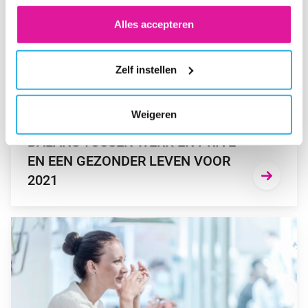
COOKIES. KLIK OP 'WEIGEREN' ALS JE ALLEEN
NOODZAKELIJKE COOKIES WILT. ONDER 'ZELF
Alles accepteren
INSTELLEN' VIND JE MEER INFORMATIE. JE KUNT
ALTIJD JE TOESTEMMING VOOR DE COOKIES
Zelf instellen
WIJZIGEN.
WERKENDE NEDERLANDER
Weigeren
STREEFT NAAR EEN BETERE
BALANS TUSSEN WERK EN PRIVÉ
EN EEN GEZONDER LEVEN VOOR
2021
GA NAAR “WERKENDE NEDERLANDER GAAT IN 2020 EXTRA 