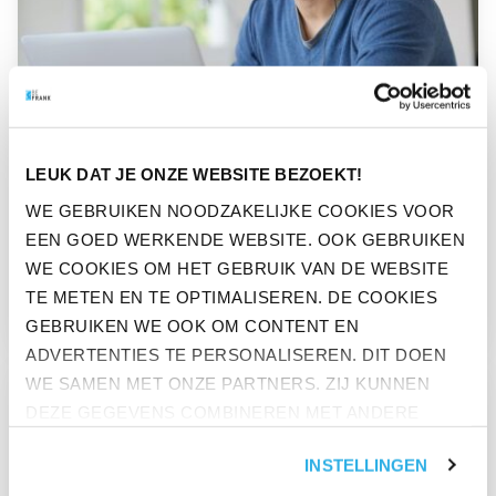
PERS
LEUK DAT JE ONZE WEBSITE BEZOEKT!
ONDANKS PANDEMIEPERIKELEN
WE GEBRUIKEN NOODZAKELIJKE COOKIES VOOR
ZIJN NEDERLANDERS MET BAAN
EEN GOED WERKENDE WEBSITE. OOK GEBRUIKEN
OPMERKELIJK POSITIEF
WE COOKIES OM HET GEBRUIK VAN DE WEBSITE
TE METEN EN TE OPTIMALISEREN. DE COOKIES
GESTEMD
GEBRUIKEN WE OOK OM CONTENT EN
ADVERTENTIES TE PERSONALISEREN. DIT DOEN
GA NAAR “WERKENDE NEDERLANDER STREEFT NAAR EEN B
WE SAMEN MET ONZE PARTNERS. ZIJ KUNNEN
DEZE GEGEVENS COMBINEREN MET ANDERE
INFORMATIE DIE ZE AL HEBBEN. KLIK OP 'ALLES
INSTELLINGEN
ACCEPTEREN' ALS JE INSTEMT MET ALLE