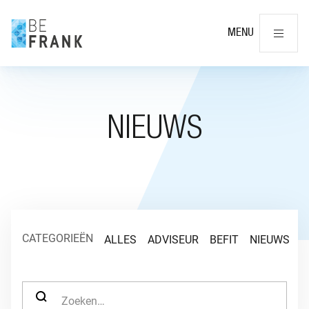
Slu
MENU
NIEUWS
CATEGORIEËN
ALLES
ADVISEUR
BEFIT
NIEUWS
O
ZOEK NAAR: