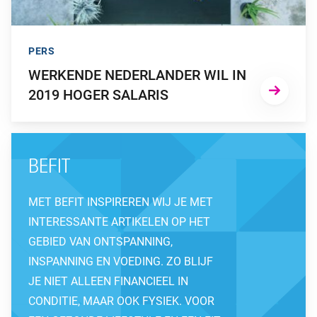
PERS
WERKENDE NEDERLANDER WIL IN
2019 HOGER SALARIS
BEFIT
MET BEFIT INSPIREREN WIJ JE MET
INTERESSANTE ARTIKELEN OP HET
GEBIED VAN ONTSPANNING,
INSPANNING EN VOEDING. ZO BLIJF
JE NIET ALLEEN FINANCIEEL IN
CONDITIE, MAAR OOK FYSIEK. VOOR