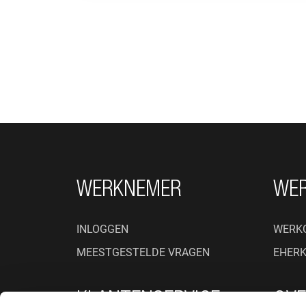
FOOTER NAVIGATIE
WERKNEMER
WE
INLOGGEN
WERK
MEESTGESTELDE VRAGEN
EHER
KLANTENSERVICE
OVE