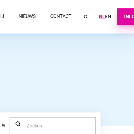
IJ
NIEUWS
CONTACT
NL
EN
INL
Sluit ve
ZOEK NAAR:
WERKNEMER