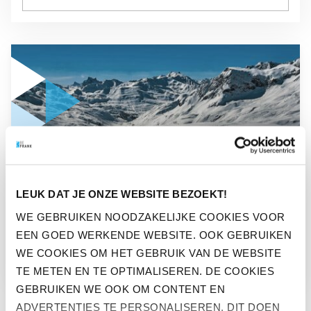
GA NAAR “SAFETY FIRST: WINTERSPORT CHECKLIST”
BEFIT
LEUK DAT JE ONZE WEBSITE BEZOEKT!
SAFETY FIRST:
WE GEBRUIKEN NOODZAKELIJKE COOKIES VOOR
EEN GOED WERKENDE WEBSITE. OOK GEBRUIKEN
WINTERSPORT CHECKLIST
WE COOKIES OM HET GEBRUIK VAN DE WEBSITE
TE METEN EN TE OPTIMALISEREN. DE COOKIES
GEBRUIKEN WE OOK OM CONTENT EN
ADVERTENTIES TE PERSONALISEREN. DIT DOEN