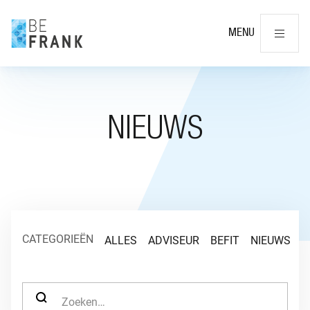
Slu
MENU
NIEUWS
CATEGORIEËN
ALLES
ADVISEUR
BEFIT
NIEUWS
O
ZOEK NAAR: