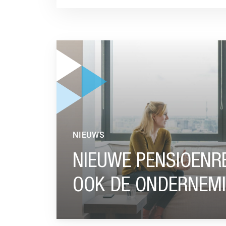
GA NAAR “NIEUWE PENSIOENREGELING? ZO 
NIEUWS
NIEUWE PENSIOENR
OOK DE ONDERNEM