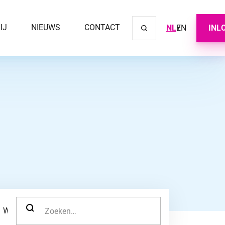
IJ
NIEUWS
CONTACT
NL
EN
INL
Sluit ve
ZOEK NAAR:
WERKNEMER