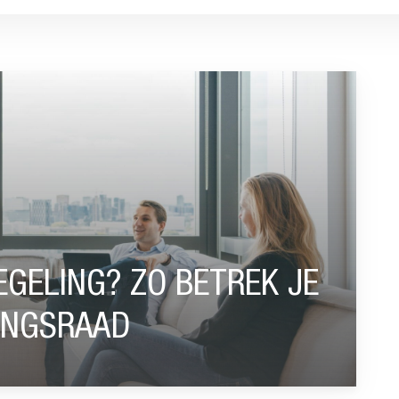
BETREK JE OOK DE ONDERNEMINGSRAAD”
EGELING? ZO BETREK JE
INGSRAAD