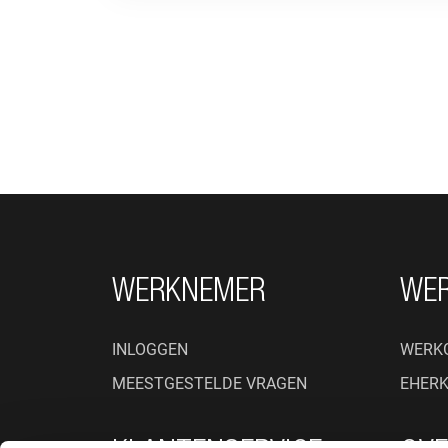
FOOTER NAVIGATIE
WERKNEMER
WE
INLOGGEN
WERK
MEESTGESTELDE VRAGEN
EHER