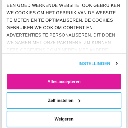
EEN GOED WERKENDE WEBSITE. OOK GEBRUIKEN
WE COOKIES OM HET GEBRUIK VAN DE WEBSITE
TE METEN EN TE OPTIMALISEREN. DE COOKIES
GEBRUIKEN WE OOK OM CONTENT EN
ADVERTENTIES TE PERSONALISEREN. DIT DOEN
WE SAMEN MET ONZE PARTNERS. ZIJ KUNNEN
DEZE GEGEVENS COMBINEREN MET ANDERE
INFORMATIE DIE ZE AL HEBBEN. KLIK OP 'ALLES
WAAROM EEN GROEN PENSIOEN
INSTELLINGEN
ACCEPTEREN' ALS JE INSTEMT MET ALLE
PAS ECHT ZODEN AAN DE DIJK
COOKIES. KLIK OP 'WEIGEREN' ALS JE ALLEEN
ZET
NOODZAKELIJKE COOKIES WILT. ONDER 'ZELF
Alles accepteren
INSTELLEN' VIND JE MEER INFORMATIE. JE KUNT
ALTIJD JE TOESTEMMING VOOR DE COOKIES
GA NAAR “NIEUW IN NEDERLAND: EEN CO2-NEUTRALE PEN
Zelf instellen
WIJZIGEN.
Weigeren