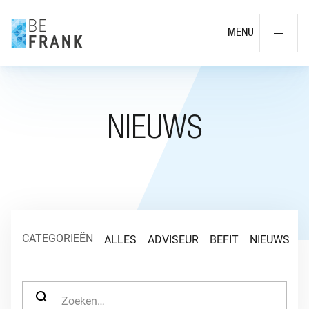
Slu
MENU
NIEUWS
CATEGORIEËN
ALLES
ADVISEUR
BEFIT
NIEUWS
O
ZOEK NAAR: