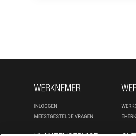
FOOTER NAVIGATIE
WERKNEMER
WE
INLOGGEN
WERK
MEESTGESTELDE VRAGEN
EHER