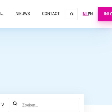
IJ
NIEUWS
CONTACT
NL
EN
INL
Sluit ve
ZOEK NAAR:
WERKNEMER