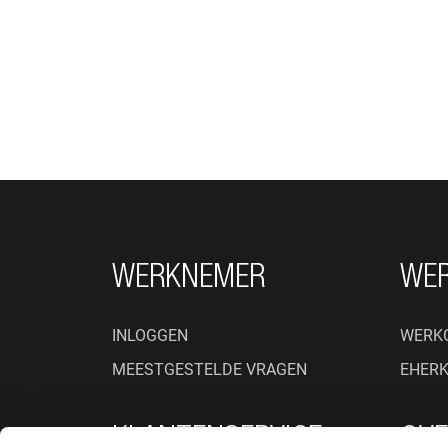
FOOTER NAVIGATIE
WERKNEMER
WE
INLOGGEN
WERK
MEESTGESTELDE VRAGEN
EHER
KLANTENSERVICE
OVE