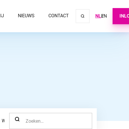
IJ
NIEUWS
CONTACT
NL
EN
INL
Sluit ve
ZOEK NAAR:
WERKNEMER