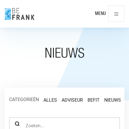
Slu
MENU
NIEUWS
CATEGORIEËN
ALLES
ADVISEUR
BEFIT
NIEUWS
O
ZOEK NAAR: