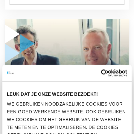
GA NAAR “KEMPEN CAPITAL MANAGEMENT EN BEFRANK B
NIEUWS
KEMPEN CAPITAL
LEUK DAT JE ONZE WEBSITE BEZOEKT!
MANAGEMENT EN BEFRANK
WE GEBRUIKEN NOODZAKELIJKE COOKIES VOOR
EEN GOED WERKENDE WEBSITE. OOK GEBRUIKEN
BIEDEN GEZAMENLIJKE
WE COOKIES OM HET GEBRUIK VAN DE WEBSITE
PENSIOENOPLOSSING
TE METEN EN TE OPTIMALISEREN. DE COOKIES