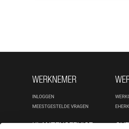
FOOTER NAVIGATIE
WERKNEMER
WE
INLOGGEN
WERK
MEESTGESTELDE VRAGEN
EHER
KLANTENSERVICE
OVE