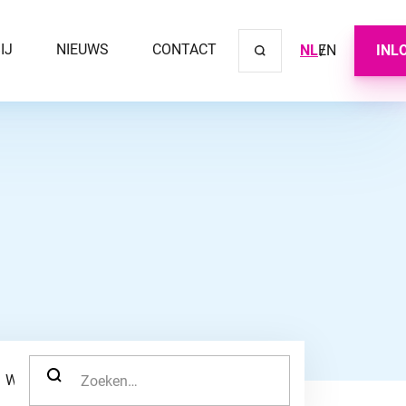
IJ
NIEUWS
CONTACT
NL
EN
INL
Sluit ve
ZOEK NAAR:
WERKNEMER