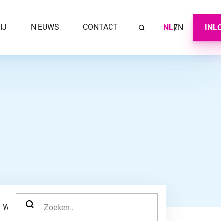
IJ
NIEUWS
CONTACT
NL
EN
INL
Sluit ve
ZOEK NAAR:
WERKNEMER