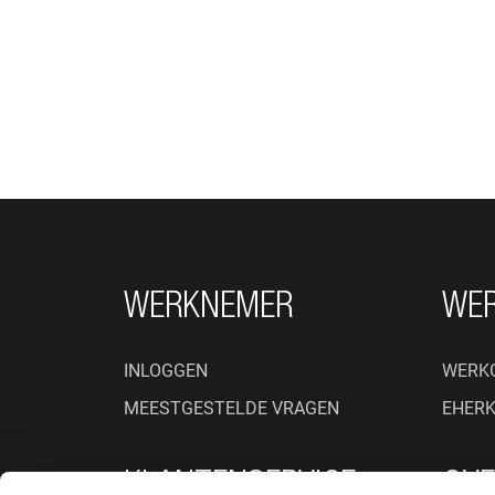
FOOTER NAVIGATIE
WERKNEMER
WE
INLOGGEN
WERK
MEESTGESTELDE VRAGEN
EHER
KLANTENSERVICE
OVE