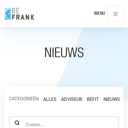
Slu
MENU
NIEUWS
CATEGORIEËN
ALLES
ADVISEUR
BEFIT
NIEUWS
O
ZOEK NAAR: