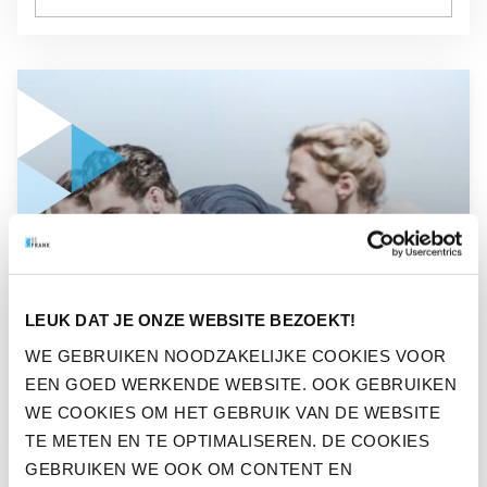
GA NAAR “PENSIOENHERVORMING MOET NIET VOORUIT W
PERS
LEUK DAT JE ONZE WEBSITE BEZOEKT!
PENSIOENHERVORMING
WE GEBRUIKEN NOODZAKELIJKE COOKIES VOOR
MOET NIET VOORUIT
EEN GOED WERKENDE WEBSITE. OOK GEBRUIKEN
WORDEN GESCHOVEN
WE COOKIES OM HET GEBRUIK VAN DE WEBSITE
TE METEN EN TE OPTIMALISEREN. DE COOKIES
GEBRUIKEN WE OOK OM CONTENT EN