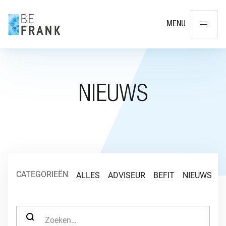
Slu
MENU
NIEUWS
CATEGORIEËN
ALLES
ADVISEUR
BEFIT
NIEUWS
O
ZOEK NAAR: