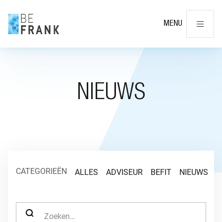
Slu
MENU
NIEUWS
CATEGORIEËN
ALLES
ADVISEUR
BEFIT
NIEUWS
O
ZOEK NAAR: