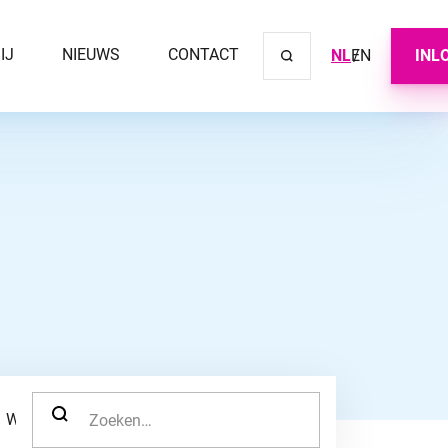
IJ
NIEUWS
CONTACT
NL
EN
INL
Sluit ve
ZOEK NAAR:
WERKNEMER