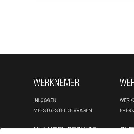
FOOTER NAVIGATIE
WERKNEMER
WE
INLOGGEN
WERK
MEESTGESTELDE VRAGEN
EHER
KLANTENSERVICE
OVE