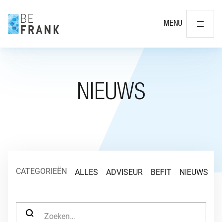
Slu
MENU
NIEUWS
CATEGORIEËN
ALLES
ADVISEUR
BEFIT
NIEUWS
O
ZOEK NAAR: