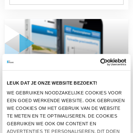
GA NAAR “PENSIOEN MOET DUIDELIJK ZIJN”
NIEUWS
LEUK DAT JE ONZE WEBSITE BEZOEKT!
PENSIOEN MOET DUIDELIJK
WE GEBRUIKEN NOODZAKELIJKE COOKIES VOOR
EEN GOED WERKENDE WEBSITE. OOK GEBRUIKEN
ZIJN
WE COOKIES OM HET GEBRUIK VAN DE WEBSITE
TE METEN EN TE OPTIMALISEREN. DE COOKIES
GEBRUIKEN WE OOK OM CONTENT EN
ADVERTENTIES TE PERSONALISEREN. DIT DOEN