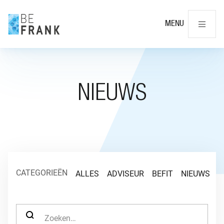
Slu
MENU
NIEUWS
CATEGORIEËN
ALLES
ADVISEUR
BEFIT
NIEUWS
O
ZOEK NAAR: