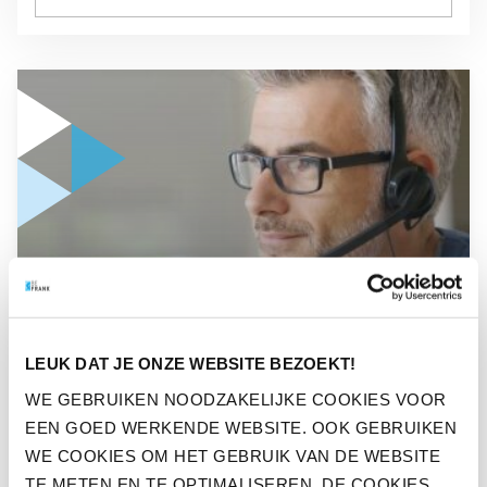
GA NAAR “ONDANKS PANDEMIEPERIKELEN ZIJN NEDERLAN
PERS
ONDANKS
LEUK DAT JE ONZE WEBSITE BEZOEKT!
PANDEMIEPERIKELEN ZIJN
WE GEBRUIKEN NOODZAKELIJKE COOKIES VOOR
NEDERLANDERS MET BAAN
EEN GOED WERKENDE WEBSITE. OOK GEBRUIKEN
OPMERKELIJK POSITIEF
WE COOKIES OM HET GEBRUIK VAN DE WEBSITE
TE METEN EN TE OPTIMALISEREN. DE COOKIES