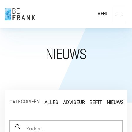
Slu
MENU
NIEUWS
CATEGORIEËN
ALLES
ADVISEUR
BEFIT
NIEUWS
O
ZOEK NAAR: