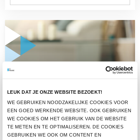
GA NAAR “DIT ZIJN DE GEZONDHEIDSTRENDS VOOR 2023”
NIEUWS
LEUK DAT JE ONZE WEBSITE BEZOEKT!
DIT ZIJN DE
WE GEBRUIKEN NOODZAKELIJKE COOKIES VOOR
GEZONDHEIDSTRENDS VOOR
EEN GOED WERKENDE WEBSITE. OOK GEBRUIKEN
2023
WE COOKIES OM HET GEBRUIK VAN DE WEBSITE
TE METEN EN TE OPTIMALISEREN. DE COOKIES
GEBRUIKEN WE OOK OM CONTENT EN