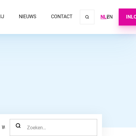
IJ
NIEUWS
CONTACT
NL
EN
INL
Sluit ve
ZOEK NAAR:
WERKNEMER