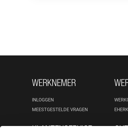
FOOTER NAVIGATIE
WERKNEMER
WE
INLOGGEN
WERK
MEESTGESTELDE VRAGEN
EHER