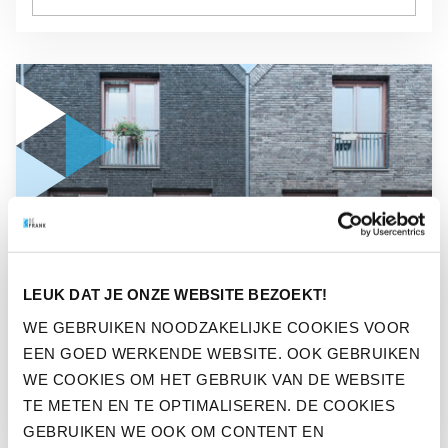
GA NAAR “HELP JE WERKNEMERS BIJ DE KEUZES ROND H
NIEUWS
LEUK DAT JE ONZE WEBSITE BEZOEKT!
HELP JE WERKNEMERS BIJ
WE GEBRUIKEN NOODZAKELIJKE COOKIES VOOR
DE KEUZES ROND HET
EEN GOED WERKENDE WEBSITE. OOK GEBRUIKEN
NABESTAANDENPENSIOEN
WE COOKIES OM HET GEBRUIK VAN DE WEBSITE
TE METEN EN TE OPTIMALISEREN. DE COOKIES
GEBRUIKEN WE OOK OM CONTENT EN