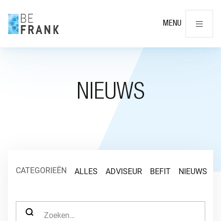
Slu
MENU
NIEUWS
CATEGORIEËN
ALLES
ADVISEUR
BEFIT
NIEUWS
O
ZOEK NAAR: