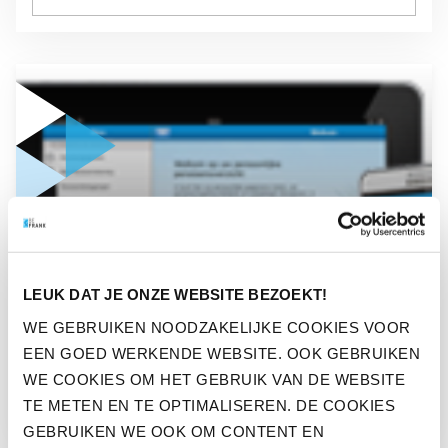
GA NAAR “WAAROM EEN APP ONTWIKKELEN VOOR PENSIO
OPINIE
LEUK DAT JE ONZE WEBSITE BEZOEKT!
WAAROM EEN APP
WE GEBRUIKEN NOODZAKELIJKE COOKIES VOOR
ONTWIKKELEN VOOR
EEN GOED WERKENDE WEBSITE. OOK GEBRUIKEN
PENSIOEN?
WE COOKIES OM HET GEBRUIK VAN DE WEBSITE
TE METEN EN TE OPTIMALISEREN. DE COOKIES
GEBRUIKEN WE OOK OM CONTENT EN