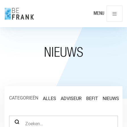
Slu
MENU
NIEUWS
CATEGORIEËN
ALLES
ADVISEUR
BEFIT
NIEUWS
O
ZOEK NAAR: