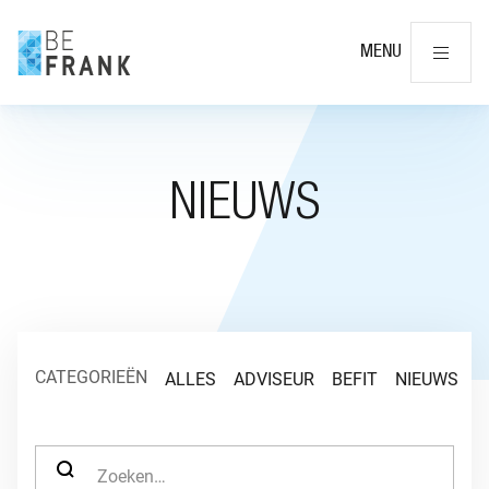
Slu
MENU
NIEUWS
CATEGORIEËN
ALLES
ADVISEUR
BEFIT
NIEUWS
O
ZOEK NAAR: