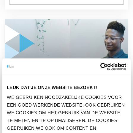
GA NAAR “EEN DERDE WERKNEMERS WIL ANDERE BAAN OF
PERS
LEUK DAT JE ONZE WEBSITE BEZOEKT!
EEN DERDE WERKNEMERS
WE GEBRUIKEN NOODZAKELIJKE COOKIES VOOR
WIL ANDERE BAAN OF EIGEN
EEN GOED WERKENDE WEBSITE. OOK GEBRUIKEN
BAAS WORDEN
WE COOKIES OM HET GEBRUIK VAN DE WEBSITE
TE METEN EN TE OPTIMALISEREN. DE COOKIES
GEBRUIKEN WE OOK OM CONTENT EN