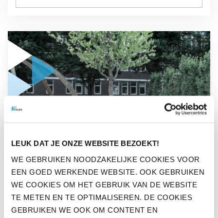
GA NAAR “HET NIEUWE PENSIOEN: INDIVIDUEEL EN INZICHT
OPINIE
LEUK DAT JE ONZE WEBSITE BEZOEKT!
HET NIEUWE PENSIOEN:
WE GEBRUIKEN NOODZAKELIJKE COOKIES VOOR
INDIVIDUEEL EN
EEN GOED WERKENDE WEBSITE. OOK GEBRUIKEN
INZICHTELIJK
WE COOKIES OM HET GEBRUIK VAN DE WEBSITE
TE METEN EN TE OPTIMALISEREN. DE COOKIES
GEBRUIKEN WE OOK OM CONTENT EN