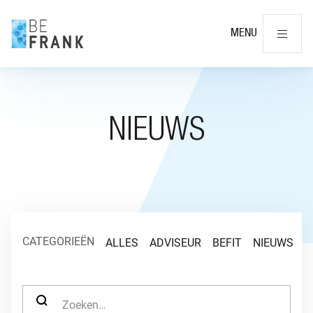
Slu
MENU
NIEUWS
CATEGORIEËN
ALLES
ADVISEUR
BEFIT
NIEUWS
O
ZOEK NAAR: