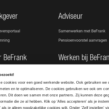
kgever
Adviseur
versportaal
Samenwerken met BeFrank
nning
Pensioenvoorstel aanvragen
r BeFrank
Werken bij BeFra
n wij?
Onze cultuur
bezoekt!
s
Vacatures
ke cookies voor een goed werkende website. Ook gebruiken we 
 meten en te optimaliseren. De cookies gebruiken we ook om con
seren. Dit doen we samen met onze partners. Zij kunnen deze g
rmatie die ze al hebben. Klik op 'Alles accepteren' als je instem
 als je alleen noodzakelijke cookies wilt. Onder 'Zelf instellen' v