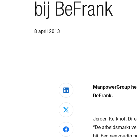
bij BeFrank
8 april 2013
ManpowerGroup heef
Deel via LinkedIn
BeFrank.
Deel via X
Jeroen Kerkhof, Di
“De arbeidsmarkt ve
Deel via Facebook
bij. Een eenvoudig 