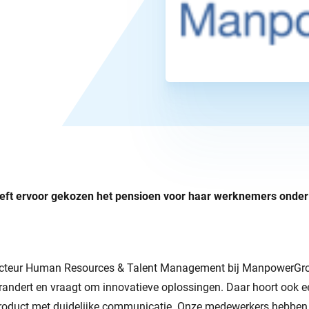
t ervoor gekozen het pensioen voor haar werknemers onder 
recteur Human Resources & Talent Management bij ManpowerGr
randert en vraagt om innovatieve oplossingen. Daar hoort ook 
product met duidelijke communicatie. Onze medewerkers hebben 