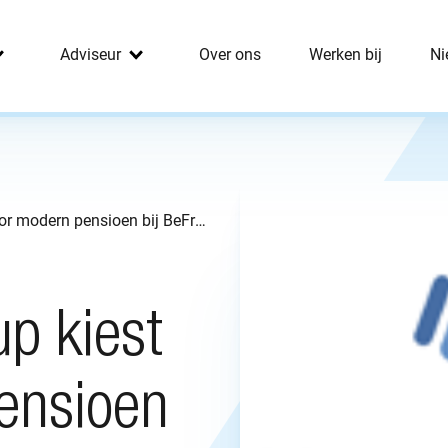
Adviseur
Over ons
Werken bij
Ni
ManpowerGroup kiest voor modern pensioen bij BeFrank
p kiest
ensioen