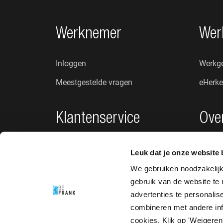
Footer navigatie
Werknemer
Wer
Inloggen
Werkge
Meestgestelde vragen
eHerke
Klantenservice
Ove
Privacybeleid
Wie zij
Leuk dat je onze website 
Klachten en suggesties
Nieuw
We gebruiken noodzakelij
gebruik van de website te
Toegankelijkheid
advertenties te personali
combineren met andere info
cookies. Klik op 'Weigeren'