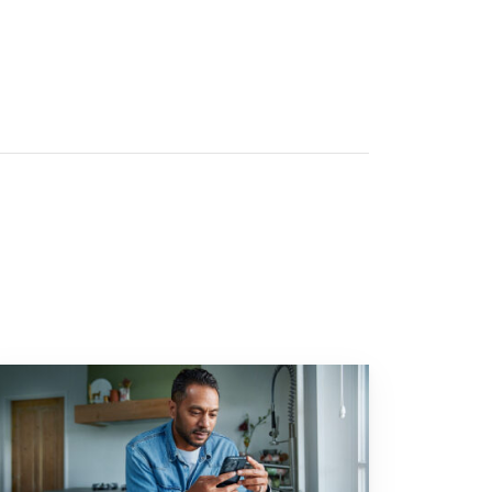
nstelsel heeft flinke fiscale gevolgen”
 naar “2025: een bewogen beleggingsjaar”