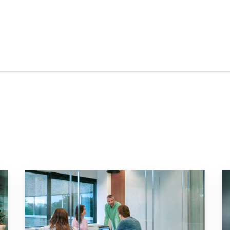
sche factor kan zijn in je bedrijf”
Ga naar “Niet op tijd overstappen naar het nieuwe pensioe
Ga