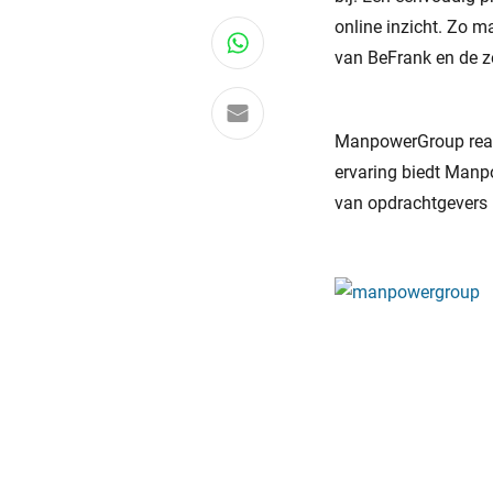
online inzicht. Zo m
Deel via WhatsApp
van BeFrank en de ze
Delen via e-mail
ManpowerGroup reali
ervaring biedt Manp
van opdrachtgevers 