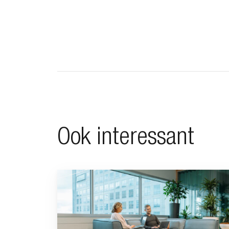
Ook interessant
Ga naar “Waarom pensioen een financiële strategi