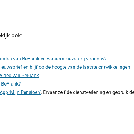
kijk ook:
klanten van BeFrank en waarom kiezen zij voor ons?
 nieuwsbrief en blijf op de hoogte van de laatste ontwikkelingen
ievideo van BeFrank
 BeFrank?
App ‘Mijn Pensioen’
. Ervaar zelf de dienstverlening en gebruik 