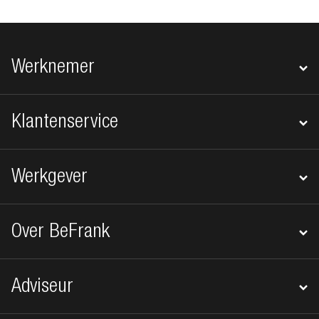
Footer navigatie
Werknemer
Klantenservice
Werkgever
Over BeFrank
Adviseur