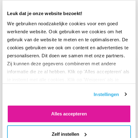
Leuk dat je onze website bezoekt!
We gebruiken noodzakelijke cookies voor een goed
werkende website. Ook gebruiken we cookies om het
Ook interessant
gebruik van de website te meten en te optimaliseren. De
cookies gebruiken we ook om content en advertenties te
personaliseren. Dit doen we samen met onze partners.
Ga naar “BeFrank viert 15-jarig jubileum met opvallende cam
Zij kunnen deze gegevens combineren met andere
informatie die ze al hebben. Klik op 'Alles accepteren' als
je instemt met alle cookies. Klik op 'Weigeren' als je
alleen noodzakelijke cookies wilt. Onder 'Zelf instellen'
Instellingen
vind je meer informatie. Je kunt altijd je toestemming
voor de cookies wijzigen.
Alles accepteren
Zelf instellen
WERKGEVER