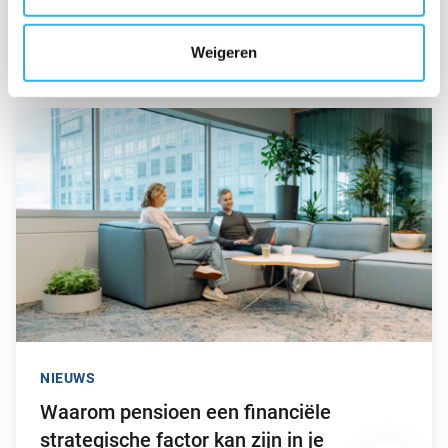
BeFrank viert 15-jarig jubileum
met opvallende campagne
Weigeren
Ga naar “Waarom pensioen een financiële strategische factor ka
NIEUWS
Waarom pensioen een financiële
strategische factor kan zijn in je