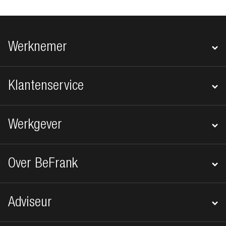
Footer navigatie
Werknemer
Klantenservice
Werkgever
Over BeFrank
Adviseur