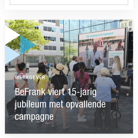
Ga naar “BeFrank viert 15-jarig jubileum met opvallende cam
WERKGEVER
BeFrank viert 15-jarig
jubileum met opvallende
campagne