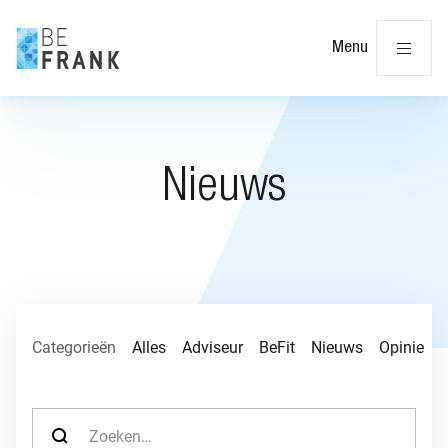
Slu
Menu
Nieuws
Categorieën
Alles
Adviseur
BeFit
Nieuws
Opinie
P
Zoek naar: