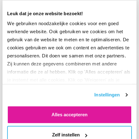
Leuk dat je onze website bezoekt!
NIEUWS
We gebruiken noodzakelijke cookies voor een goed
Meer aandacht voor mentale
werkende website. Ook gebruiken we cookies om het
gezondheid
gebruik van de website te meten en te optimaliseren. De
cookies gebruiken we ook om content en advertenties te
personaliseren. Dit doen we samen met onze partners.
Ga naar “BeFrank en Triodos Investment Management verbet
Zij kunnen deze gegevens combineren met andere
informatie die ze al hebben. Klik op 'Alles accepteren' als
je instemt met alle cookies. Klik op 'Weigeren' als je
alleen noodzakelijke cookies wilt. Onder 'Zelf instellen'
Instellingen
vind je meer informatie. Je kunt altijd je toestemming
voor de cookies wijzigen.
Alles accepteren
Zelf instellen
PERS