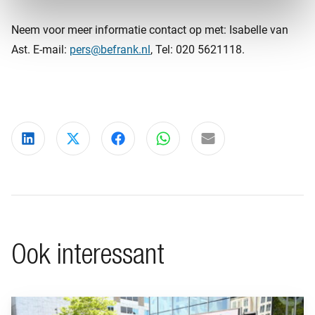
Neem voor meer informatie contact op met: Isabelle van
Ast. E-mail:
pers@befrank.nl
, Tel: 020 5621118.
Deel via LinkedIn
Deel via X
Deel via Facebook
Deel via WhatsApp
Delen via e-mail
Ook interessant
Ga naar “BeFrank viert 15-jarig jubileum met opvallende cam