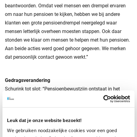
beantwoorden. Omdat veel mensen een drempel ervaren
om naar hun pensioen te kijken, hebben we bij andere
klanten een grote pensioendrempel neergelegd waar
mensen letterlijk overheen moesten stappen. Ook daar
stonden we klaar om mensen te helpen met hun pensioen.
Aan beide acties werd goed gehoor gegeven. We merken
dat persoonlijk contact gewoon werkt.”
Gedragsverandering
Schurink tot slot: “Pensioenbewustzijn ontstaat in het
groene brein en BeFrank verleidt mensen daartoe met hun
activaties. Daar zit ook de gedragsverandering. Het werkt
niet om mensen bang te maken met opmerkingen als
Leuk dat je onze website bezoekt!
‘zonder pensioen heb je later niks’. Angst is niet de goede
We gebruiken noodzakelijke cookies voor een goed
methode, mogelijkheden laten zien en oplossingen wél.